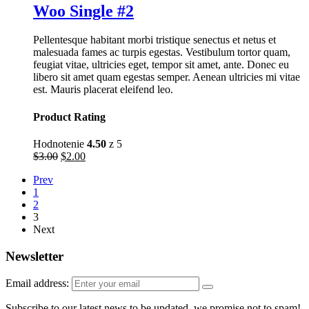
Woo Single #2
Pellentesque habitant morbi tristique senectus et netus et
malesuada fames ac turpis egestas. Vestibulum tortor quam,
feugiat vitae, ultricies eget, tempor sit amet, ante. Donec eu
libero sit amet quam egestas semper. Aenean ultricies mi vitae
est. Mauris placerat eleifend leo.
Product Rating
Hodnotenie
4.50
z 5
$
3.00
$
2.00
Prev
1
2
3
Next
Newsletter
Email address:
Subscribe to our latest news to be updated, we promise not to spam!