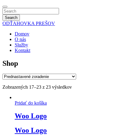
Search
ODŤAHOVKA
PREŠOV
Domov
O nás
Služby
Kontakt
Shop
Zobrazených 17–23 z 23 výsledkov
Pridať do košíka
Woo Logo
Woo Logo